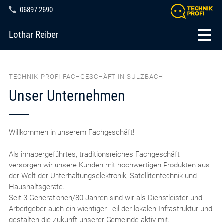
06897 2690
Lothar Reiber
TECHNIK-PROFI-FACHGESCHÄFT IN SULZBACH
Unser Unternehmen
Willkommen in unserem Fachgeschäft!
Als inhabergeführtes, traditionsreiches Fachgeschäft
versorgen wir unsere Kunden mit hochwertigen Produkten aus
der Welt der Unterhaltungselektronik, Satellitentechnik und
Haushaltsgeräte.
Seit 3 Generationen/80 Jahren sind wir als Dienstleister und
Arbeitgeber auch ein wichtiger Teil der lokalen Infrastruktur und
gestalten die Zukunft unserer Gemeinde aktiv mit.