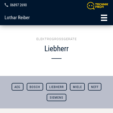
06897 2690
Lothar Reiber
ELEKTROGROSSGERÄTE
Liebherr
AEG
BOSCH
LIEBHERR
MIELE
NEFF
SIEMENS