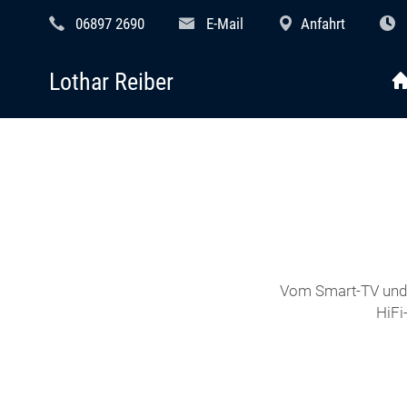
06897 2690
E-Mail
Anfahrt
Lothar Reiber
Vom Smart-TV und 
HiFi