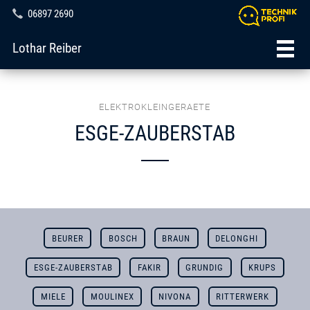
06897 2690
Lothar Reiber
ELEKTROKLEINGERAETE
ESGE-ZAUBERSTAB
BEURER
BOSCH
BRAUN
DELONGHI
ESGE-ZAUBERSTAB
FAKIR
GRUNDIG
KRUPS
MIELE
MOULINEX
NIVONA
RITTERWERK