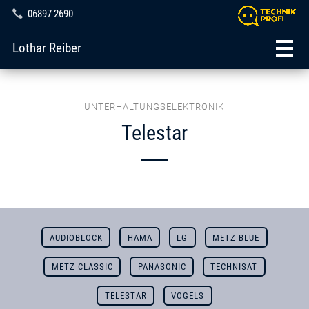
06897 2690
Lothar Reiber
UNTERHALTUNGSELEKTRONIK
Telestar
AUDIOBLOCK
HAMA
LG
METZ BLUE
METZ CLASSIC
PANASONIC
TECHNISAT
TELESTAR
VOGELS